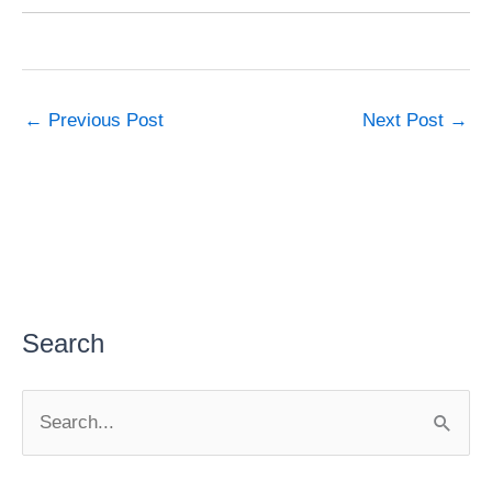
←
Previous Post
Next Post
→
Search
S
e
a