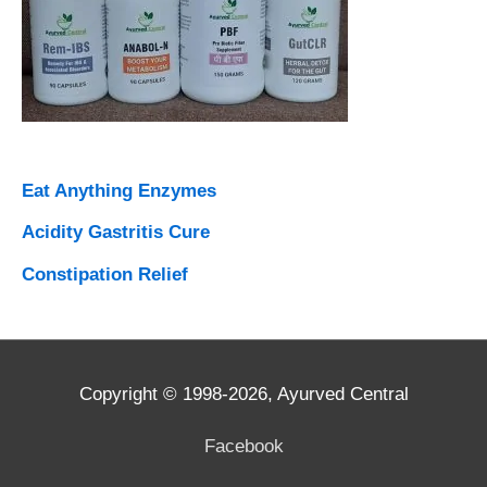
r
:
Eat Anything Enzymes
Acidity Gastritis Cure
Constipation Relief
Copyright © 1998-2026,
Ayurved Central
Facebook