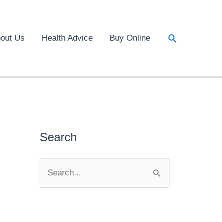
Search
out Us
Health Advice
Buy Online
Search
S
e
a
r