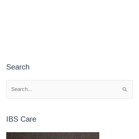
Search
S
e
a
r
IBS Care
c
h