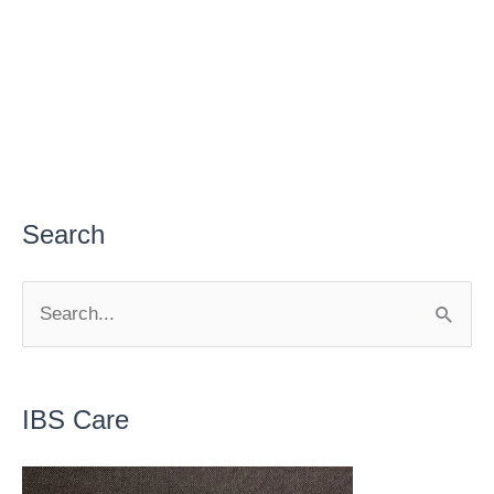
Search
S
e
a
r
IBS Care
c
h