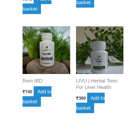
basket
basket
Rem IBD
LIVU | Herbal Tonic
For Liver Health
Add to
₹
740
Add to
₹
360
basket
basket