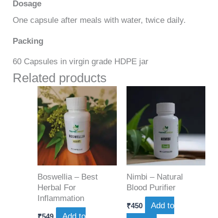
Dosage
One capsule after meals with water, twice daily.
Packing
60 Capsules in virgin grade HDPE jar
Related products
Boswellia – Best
Nimbi – Natural
Herbal For
Blood Purifier
Inflammation
Add to
₹
450
Add to
₹
549