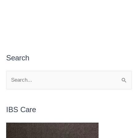
Search
S
e
a
r
IBS Care
c
h