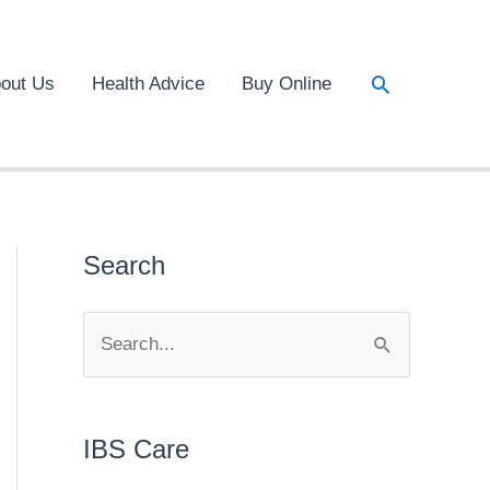
Search
out Us
Health Advice
Buy Online
Search
S
e
a
r
IBS Care
c