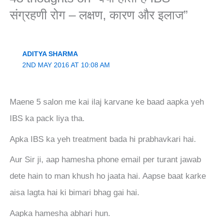
संग्रहणी रोग – लक्षण, कारण और इलाज”
ADITYA SHARMA
2ND MAY 2016 AT 10:08 AM
Maene 5 salon me kai ilaj karvane ke baad aapka yeh
IBS ka pack liya tha.
Apka IBS ka yeh treatment bada hi prabhavkari hai.
Aur Sir ji, aap hamesha phone email per turant jawab
dete hain to man khush ho jaata hai. Aapse baat karke
aisa lagta hai ki bimari bhag gai hai.
Aapka hamesha abhari hun.