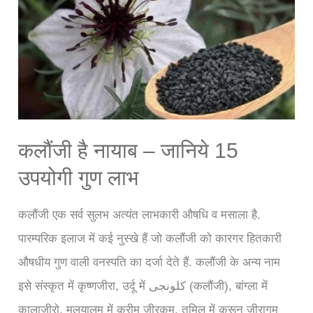
क्या
हैं
इसके
6
अनुभूत
सिद्ध
प्रयोग
कलौंजी है नायाब – जानिये 15
उपयोगी गुण लाभ
कलौंजी एक सर्व सुलभ अत्यंत लाभकारी औषधि व मसाला है.
पारम्परिक इलाज में कई नुस्खे हैं जो कलौंजी को कारगर हितकारी
औषधीय गुण वाली वनस्पति का दर्जा देते हैं. कलौंजी के अन्य नाम
इसे संस्कृत में कृष्णजीरा, उर्दू में كلونجى (कलौंजी), बांग्ला में
कालाजीरो, मलयालम में करीम जीरकम, तमिल में करून जीरागम