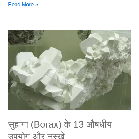
पानीपूरी
Read More »
गोलगप्पे
के
7
बेहतरीन
फायदे
सुहागा (Borax) के 13 औषधीय
उपयोग और नुस्खे