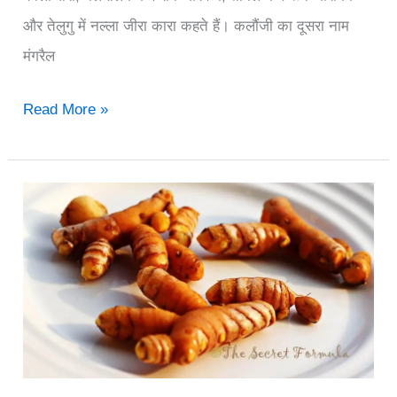
और तेलुगु में नल्ला जीरा कारा कहते हैं। कलौंजी का दूसरा नाम
मंगरैल
कलौंजी
Read More »
है
नायाब
–
जानिये
15
उपयोगी
गुण
लाभ