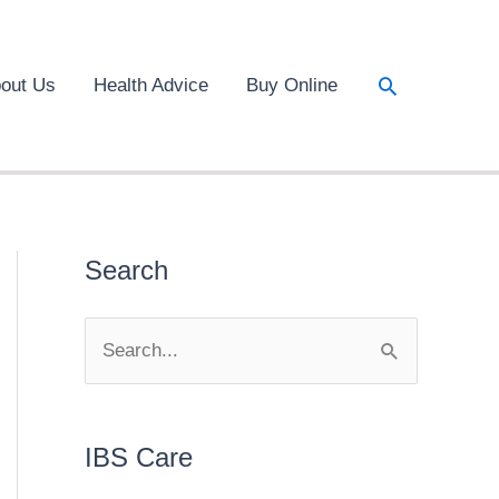
Search
out Us
Health Advice
Buy Online
Search
S
e
a
r
IBS Care
c