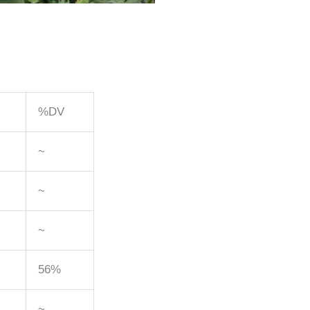
%DV
~
~
~
56%
~