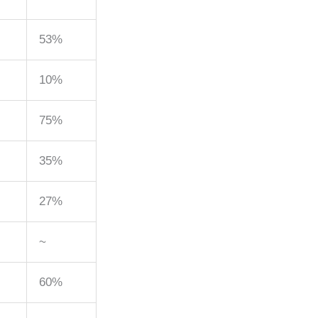
53%
10%
75%
35%
27%
~
60%