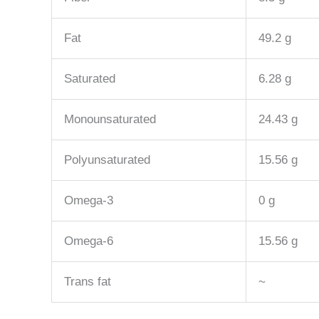
Fat
49.2 g
Saturated
6.28 g
Monounsaturated
24.43 g
Polyunsaturated
15.56 g
Omega-3
0 g
Omega-6
15.56 g
Trans fat
~