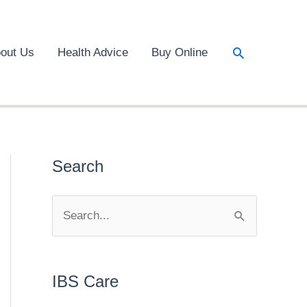
Search
out Us
Health Advice
Buy Online
Search
S
e
a
r
IBS Care
c