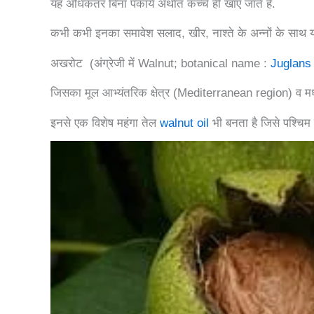
यह अधिकतर बिना पकाये अर्थात कच्चे ही खाए जाते हैं.
कभी कभी इनका समावेश सलाद, खीर, नाश्ते के अन्नों के साथ या स
अखरोट (अंग्रेजी में Walnut; botanical name :
Juglans 
जिसका मूल आभ्यंतरिक क्षेत्र (Mediterranean region) व मध्
इनसे एक विशेष महंगा तेल
walnut oil
भी बनता है जिसे पश्चिम द