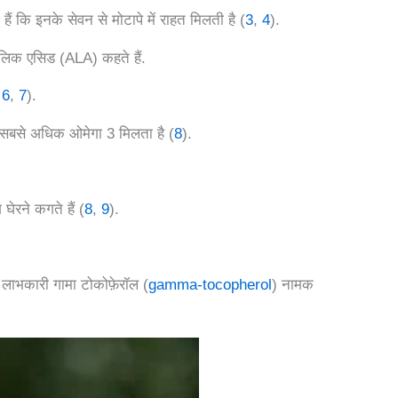
ं कि इनके सेवन से मोटापे में राहत मिलती है (
3
,
4
).
ोलिक एसिड (ALA) कहते हैं.
,
6
,
7
).
ं सबसे अधिक ओमेगा 3 मिलता है (
8
).
ेरने कगते हैं (
8
,
9
).
ति लाभकारी गामा टोकोफ़ेरॉल (
gamma-tocopherol
) नामक