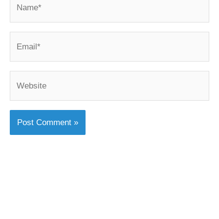
Name*
Email*
Website